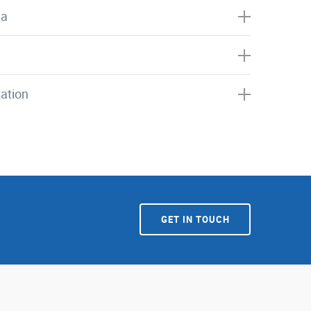
ea
ation
GET IN TOUCH