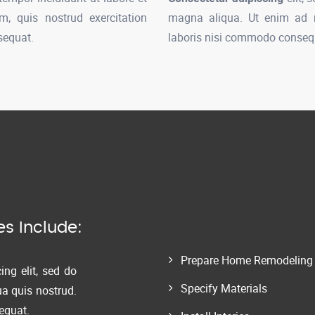
, quis nostrud exercitation
magna aliqua. Ut enim ad m
sequat.
laboris nisi commodo consequ
es Include:
Prepare Home Remodeling
ing elit, sed do
Specify Materials
ua quis nostrud.
equat.