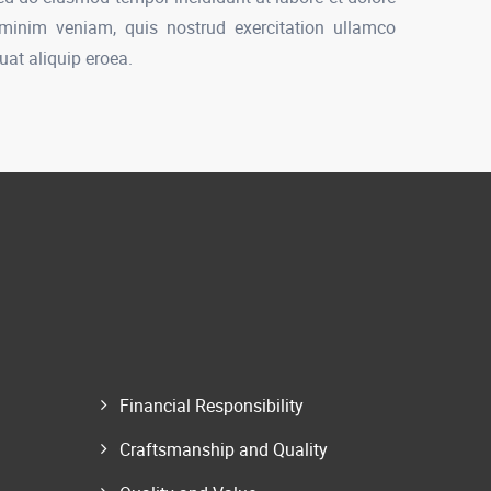
inim veniam, quis nostrud exercitation ullamco
at aliquip eroea.
Financial Responsibility
Craftsmanship and Quality