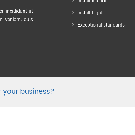
Install Interior
r incididunt ut
Install Light
m veniam, quis
Exceptional standards
or your business?