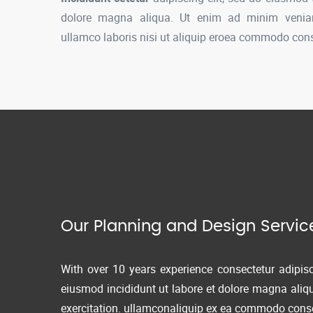
dolore magna aliqua. Ut enim ad minim veniam
ullamco laboris nisi ut aliquip eroea commodo con
Our Planning and Design Servic
With over 10 years experience consectetur adipisc
eiusmod incididunt ut labore et dolore magna aliq
exercitation. ullamconaliquip ex ea commodo cons